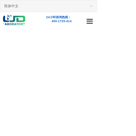
简体中文
首页
ꀅ
24小时咨询热线：
新闻资讯
끀
400-1725-414
业务范围
精品案例
产品中心
关于我们
人才招聘
联系我们