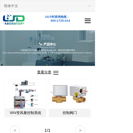
简体中文
首页
ꀅ
24小时咨询热线：
新闻资讯
끀
400-1725-414
业务范围
精品案例
产品中心
查看分类
끀
关于我们
人才招聘
联系我们
VAV变风量控制系统
控制阀门
<
1
/
1
>