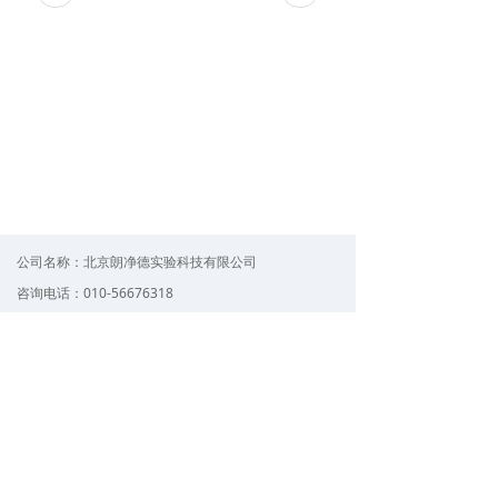
公司名称：
北京朗净德实验科技有限公司
咨询电话：
010-56676318
电子邮件：
bjljd@163.com
QQ：
1234xx78
公司地址：
北京市朝阳区观唐东路5号浩华文创园A21
版权所有©
北京朗净德实验科技有限公司