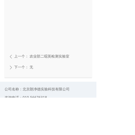
上一个：
农业部二噁英检测实验室
ꄴ
下一个：
无
ꄲ
公司名称：
北京朗净德实验科技有限公司
咨询电话：
010-56676318
电子邮件：
bjljd@163.com
QQ：
1234xx78
公司地址：
北京市朝阳区观唐东路5号浩华文创园A21